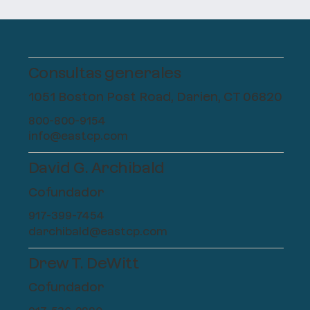
Consultas generales
1051 Boston Post Road, Darien, CT 06820
800-800-9154
info@eastcp.com
David G. Archibald
Cofundador
917-399-7454
darchibald@eastcp.com
Drew T. DeWitt
Cofundador