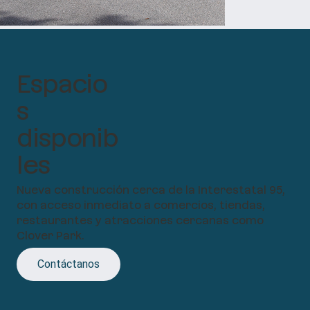
Espacio
s
disponib
les
Nueva construcción cerca de la Interestatal 95,
con acceso inmediato a comercios, tiendas,
restaurantes y atracciones cercanas como
Clover Park.
Contáctanos