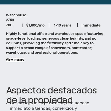
Warehouse
2759
|
|
|
700
$1,600/mo
1-10 Years
Immediate
Highly functional office and warehouse space featuring
grade-level loading, generous clear heights, and no
columns, providing the flexibility and efficiency to
support a broad range of showroom, contractor,
warehouse, and professional operations.
View images
Aspectos destacados
de la propiedad
•
Cerca de la Interestatal 95, con acceso
inmediato a tiendas, comercios y